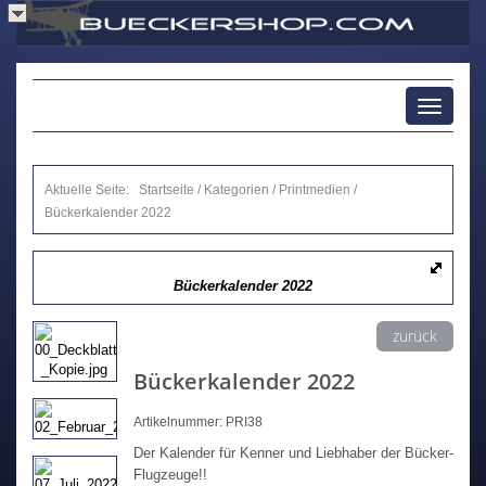
Toggle
navigati
Aktuelle Seite:
Startseite
/
Kategorien
/
Printmedien
/
Bückerkalender 2022
Bückerkalender 2022
zurück
Bückerkalender 2022
Artikelnummer: PRI38
Der Kalender für Kenner und Liebhaber der Bücker-
Flugzeuge!!